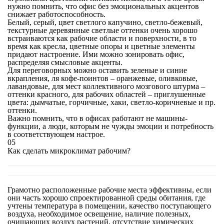
нужно помнить, что офис без эмоциональных акцентов
снижает работоспособность.
Белый, серый, цвет светлого капучино, светло-бежевый,
текстурные деревянные светлые оттенки очень хорошо
встраиваются как рабочие области и поверхности, в то
время как кресла, цветные опоры и цветные элементы
придают настроение. Ими можно зонировать офис,
распределяя смысловые акценты.
Для переговорных можно оставить зеленые и синие
вкрапления, ля кофе-поинтов – оранжевые, оливковые,
лавандовые, для мест коллективного мозгового штурма –
оттенки красного, для рабочих областей – приглушенные
цвета: дымчатые, горчичные, хаки, светло-коричневые и пр.
оттенки.
Важно помнить, что в офисах работают не машины-
функции, а люди, которым не чужды эмоции и потребность
в соответствующем настрое.
05
Как сделать микроклимат рабочим?
Грамотно расположенные рабочие места эффективны, если
они часть хорошо спроектированной среды обитания, где
учтены температура в помещении, качество поступающего
воздуха, необходимое освещение, наличие полезных,
очищающих воздух растений, отсутствие химических