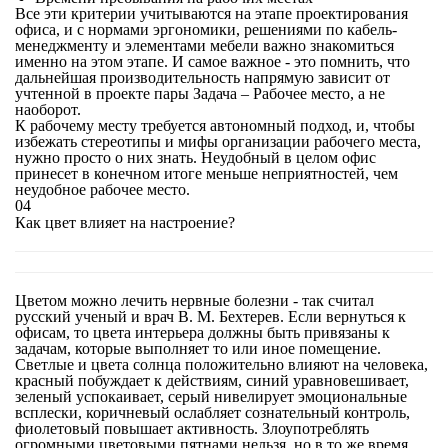
Все эти критерии учитываются на этапе проектирования
офиса, и с нормами эргономики, решениями по кабель-
менеджменту и элементами мебели важно знакомиться
именно на этом этапе. И самое важное - это помнить, что
дальнейшая производительность напрямую зависит от
учтенной в проекте пары Задача – Рабочее место, а не
наоборот.
К рабочему месту требуется автономный подход, и, чтобы
избежать стереотипы и мифы организации рабочего места,
нужно просто о них знать. Неудобный в целом офис
принесет в конечном итоге меньше неприятностей, чем
неудобное рабочее место.
04
Как цвет влияет на настроение?
Цветом можно лечить нервные болезни - так считал
русский ученый и врач В. М. Бехтерев. Если вернуться к
офисам, то цвета интерьера должны быть привязаны к
задачам, которые выполняет то или иное помещение.
Светлые и цвета солнца положительно влияют на человека,
красный побуждает к действиям, синий уравновешивает,
зеленый успокаивает, серый нивелирует эмоциональные
всплески, коричневый ослабляет сознательный контроль,
фиолетовый повышает активность. Злоупотреблять
огромными цветовыми пятнами нельзя, но в то же время