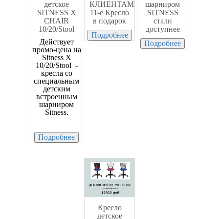
детское
КЛИЕНТАМ
шарниром
SITNESS X
11-е Кресло
SITNESS
CHAIR
в подарок
стали
10/20/Stool
доступнее
Подробнее
Действует
Подробнее
промо-цена на
Sitness X
10/20/Stool -
кресла со
специальным
детским
встроенным
шарниром
Sitness.
Подробнее
Кресло
детское