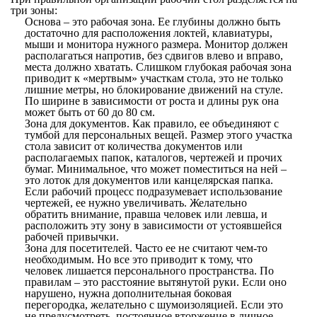
три зоны:
Основа – это рабочая зона. Ее глубины должно быть
достаточно для расположения локтей, клавиатуры,
мыши и монитора нужного размера. Монитор должен
располагаться напротив, без сдвигов влево и вправо,
места должно хватать. Слишком глубокая рабочая зона
приводит к «мертвым» участкам стола, это не только
лишние метры, но блокирование движений на стуле.
По ширине в зависимости от роста и длины рук она
может быть от 60 до 80 см.
Зона для документов. Как правило, ее объединяют с
тумбой для персональных вещей. Размер этого участка
стола зависит от количества документов или
располагаемых папок, каталогов, чертежей и прочих
бумаг. Минимальное, что может поместиться на ней –
это лоток для документов или канцелярская папка.
Если рабочий процесс подразумевает использование
чертежей, ее нужно увеличивать. Желательно
обратить внимание, правша человек или левша, и
расположить эту зону в зависимости от устоявшейся
рабочей привычки.
Зона для посетителей. Часто ее не считают чем-то
необходимым. Но все это приводит к тому, что
человек лишается персонального пространства. По
правилам – это расстояние вытянутой руки. Если оно
нарушено, нужна дополнительная боковая
перегородка, желательно с шумоизоляцией. Если это
не предусмотреть, постоянное вторжение в личное