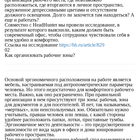
расположиться, где вторгаются в личное пространство,
окруженное депрессивными цветами и отсутствием
должного освещения. Долго ли захочется там находиться? А
еще и работать?
Совместно с HeadHunter мы провели исследование, в
результате которого выяснили, каким должен быть
современный офис, чтобы сотрудники чувствовали себя в
нем удобно и комфортно.
Ссылка на исследование
https://hh.ru/article/829
02
Как организовать рабочие зоны?
Основой эргономичного расположения на работе является
мебель, настраиваемая под антропометрические параметры
человека. Но этого недостаточно для комфортного рабочего
места. Важно, как оно разграничено. При правильной
организации в нем присутствуют три зоны: рабочая, зона
для документов и для посетителей. И нет, так называемых,
«мертвых», или неиспользуемых зон. Обязательно нужно
учитывать, правша человек или левша, с какой стороны
удобнее расположить папки, лотки, приставные тумбы.
Эргономичное место деятельности – это предусмотренное в
зависимости от вида задач в офисе и дома зонирование
рабочего пространства.
При правильной организации рабочий стол разделяется на