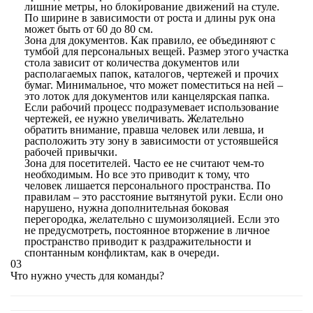
лишние метры, но блокирование движений на стуле.
По ширине в зависимости от роста и длины рук она
может быть от 60 до 80 см.
Зона для документов. Как правило, ее объединяют с
тумбой для персональных вещей. Размер этого участка
стола зависит от количества документов или
располагаемых папок, каталогов, чертежей и прочих
бумаг. Минимальное, что может поместиться на ней –
это лоток для документов или канцелярская папка.
Если рабочий процесс подразумевает использование
чертежей, ее нужно увеличивать. Желательно
обратить внимание, правша человек или левша, и
расположить эту зону в зависимости от устоявшейся
рабочей привычки.
Зона для посетителей. Часто ее не считают чем-то
необходимым. Но все это приводит к тому, что
человек лишается персонального пространства. По
правилам – это расстояние вытянутой руки. Если оно
нарушено, нужна дополнительная боковая
перегородка, желательно с шумоизоляцией. Если это
не предусмотреть, постоянное вторжение в личное
пространство приводит к раздражительности и
спонтанным конфликтам, как в очереди.
03
Что нужно учесть для команды?