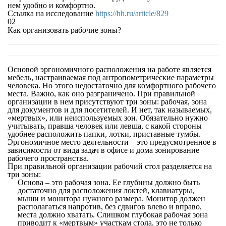
нем удобно и комфортно.
Ссылка на исследование
https://hh.ru/article/829
02
Как организовать рабочие зоны?
Основой эргономичного расположения на работе является
мебель, настраиваемая под антропометрические параметры
человека. Но этого недостаточно для комфортного рабочего
места. Важно, как оно разграничено. При правильной
организации в нем присутствуют три зоны: рабочая, зона
для документов и для посетителей. И нет, так называемых,
«мертвых», или неиспользуемых зон. Обязательно нужно
учитывать, правша человек или левша, с какой стороны
удобнее расположить папки, лотки, приставные тумбы.
Эргономичное место деятельности – это предусмотренное в
зависимости от вида задач в офисе и дома зонирование
рабочего пространства.
При правильной организации рабочий стол разделяется на
три зоны:
Основа – это рабочая зона. Ее глубины должно быть
достаточно для расположения локтей, клавиатуры,
мыши и монитора нужного размера. Монитор должен
располагаться напротив, без сдвигов влево и вправо,
места должно хватать. Слишком глубокая рабочая зона
приводит к «мертвым» участкам стола, это не только