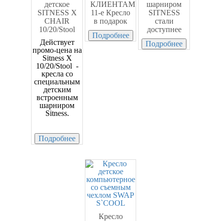
детское
КЛИЕНТАМ
шарниром
SITNESS X
11-е Кресло
SITNESS
CHAIR
в подарок
стали
10/20/Stool
доступнее
Подробнее
Действует
Подробнее
промо-цена на
Sitness X
10/20/Stool -
кресла со
специальным
детским
встроенным
шарниром
Sitness.
Подробнее
Кресло