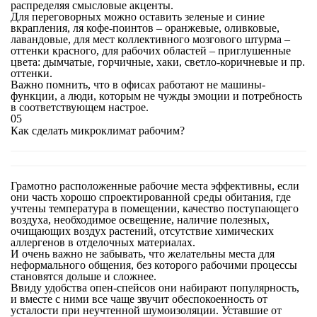
распределяя смысловые акценты.
Для переговорных можно оставить зеленые и синие
вкрапления, ля кофе-поинтов – оранжевые, оливковые,
лавандовые, для мест коллективного мозгового штурма –
оттенки красного, для рабочих областей – приглушенные
цвета: дымчатые, горчичные, хаки, светло-коричневые и пр.
оттенки.
Важно помнить, что в офисах работают не машины-
функции, а люди, которым не чужды эмоции и потребность
в соответствующем настрое.
05
Как сделать микроклимат рабочим?
Грамотно расположенные рабочие места эффективны, если
они часть хорошо спроектированной среды обитания, где
учтены температура в помещении, качество поступающего
воздуха, необходимое освещение, наличие полезных,
очищающих воздух растений, отсутствие химических
аллергенов в отделочных материалах.
И очень важно не забывать, что желательны места для
неформального общения, без которого рабочими процессы
становятся дольше и сложнее.
Ввиду удобства опен-спейсов они набирают популярность,
и вместе с ними все чаще звучит обеспокоенность от
усталости при неучтенной шумоизоляции. Уставшие от