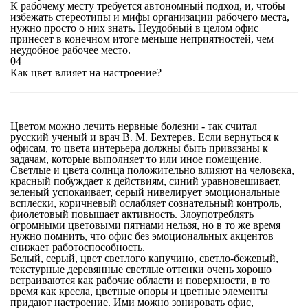
К рабочему месту требуется автономный подход, и, чтобы
избежать стереотипы и мифы организации рабочего места,
нужно просто о них знать. Неудобный в целом офис
принесет в конечном итоге меньше неприятностей, чем
неудобное рабочее место.
04
Как цвет влияет на настроение?
Цветом можно лечить нервные болезни - так считал
русский ученый и врач В. М. Бехтерев. Если вернуться к
офисам, то цвета интерьера должны быть привязаны к
задачам, которые выполняет то или иное помещение.
Светлые и цвета солнца положительно влияют на человека,
красный побуждает к действиям, синий уравновешивает,
зеленый успокаивает, серый нивелирует эмоциональные
всплески, коричневый ослабляет сознательный контроль,
фиолетовый повышает активность. Злоупотреблять
огромными цветовыми пятнами нельзя, но в то же время
нужно помнить, что офис без эмоциональных акцентов
снижает работоспособность.
Белый, серый, цвет светлого капучино, светло-бежевый,
текстурные деревянные светлые оттенки очень хорошо
встраиваются как рабочие области и поверхности, в то
время как кресла, цветные опоры и цветные элементы
придают настроение. Ими можно зонировать офис,