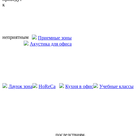
к
неприятным
Приемные зоны
Акустика для офиса
Лаунж зона
HoReCa
Кухня в офис
Учебные классы
последствиям.