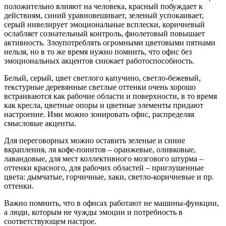
положительно влияют на человека, красный побуждает к
действиям, синий уравновешивает, зеленый успокаивает,
серый нивелирует эмоциональные всплески, коричневый
ослабляет сознательный контроль, фиолетовый повышает
активность. Злоупотреблять огромными цветовыми пятнами
нельзя, но в то же время нужно помнить, что офис без
эмоциональных акцентов снижает работоспособность.
Белый, серый, цвет светлого капучино, светло-бежевый,
текстурные деревянные светлые оттенки очень хорошо
встраиваются как рабочие области и поверхности, в то время
как кресла, цветные опоры и цветные элементы придают
настроение. Ими можно зонировать офис, распределяя
смысловые акценты.
Для переговорных можно оставить зеленые и синие
вкрапления, ля кофе-поинтов – оранжевые, оливковые,
лавандовые, для мест коллективного мозгового штурма –
оттенки красного, для рабочих областей – приглушенные
цвета: дымчатые, горчичные, хаки, светло-коричневые и пр.
оттенки.
Важно помнить, что в офисах работают не машины-функции,
а люди, которым не чужды эмоции и потребность в
соответствующем настрое.