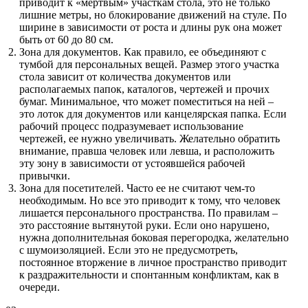
приводит к «мертвым» участкам стола, это не только
лишние метры, но блокирование движений на стуле. По
ширине в зависимости от роста и длины рук она может
быть от 60 до 80 см.
Зона для документов. Как правило, ее объединяют с
тумбой для персональных вещей. Размер этого участка
стола зависит от количества документов или
располагаемых папок, каталогов, чертежей и прочих
бумаг. Минимальное, что может поместиться на ней –
это лоток для документов или канцелярская папка. Если
рабочий процесс подразумевает использование
чертежей, ее нужно увеличивать. Желательно обратить
внимание, правша человек или левша, и расположить
эту зону в зависимости от устоявшейся рабочей
привычки.
Зона для посетителей. Часто ее не считают чем-то
необходимым. Но все это приводит к тому, что человек
лишается персонального пространства. По правилам –
это расстояние вытянутой руки. Если оно нарушено,
нужна дополнительная боковая перегородка, желательно
с шумоизоляцией. Если это не предусмотреть,
постоянное вторжение в личное пространство приводит
к раздражительности и спонтанным конфликтам, как в
очереди.