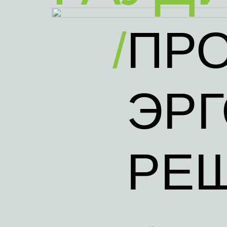
/
ПР
ЭР
РЕ