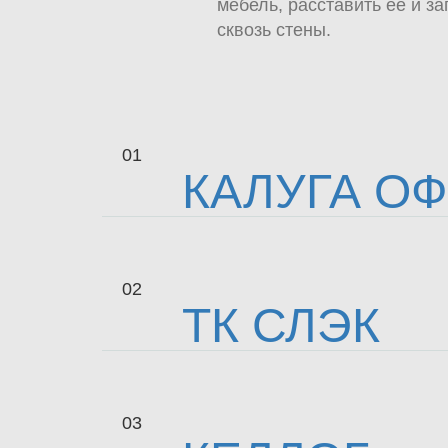
мебель, расставить ее и з
сквозь стены.
01
КАЛУГА О
02
ТК СЛЭК
03