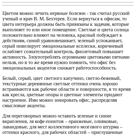
Цветом можно лечить нервные болезни - так считал русский
ученый и врач В. М. Бехтерев. Если вернуться к офисам, то
цвета интерьера должны быть привязаны к задачам, которые
выполняет то или иное помещение. Светлые и цвета солнца
положительно влияют на человека, красный побуждает к
действиям, синий уравновешивает, зеленый успокаивает,
серый нивелирует эмоциональные всплески, коричневый
ослабляет сознательный контроль, фиолетовый повышает
активность. Злоупотреблять огромными цветовыми пятнами
нельзя, но в то же время нужно помнить, что офис без
эмоциональных акцентов снижает работоспособность.
Белый, серый, цвет светлого капучино, светло-бежевый,
текстурные деревянные светлые оттенки очень хорошо
встраиваются как рабочие области и поверхности, в то время
как кресла, цветные опоры и цветные элементы придают
настроение. Ими можно зонировать офис, распределяя
смысловые акценты.
Для переговорных можно оставить зеленые и синие
вкрапления, ля кофе-поинтов – оранжевые, оливковые,
лавандовые, для мест коллективного мозгового штурма –
оттенки красного, для рабочих областей – приглушенные