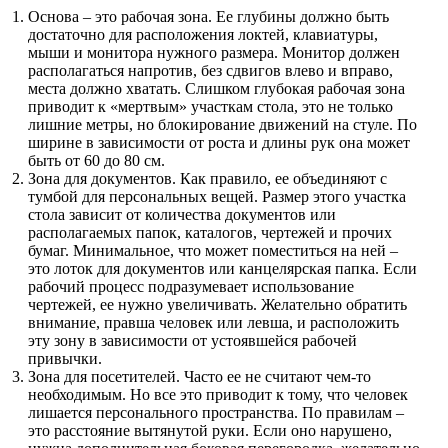
Основа – это рабочая зона. Ее глубины должно быть
достаточно для расположения локтей, клавиатуры,
мыши и монитора нужного размера. Монитор должен
располагаться напротив, без сдвигов влево и вправо,
места должно хватать. Слишком глубокая рабочая зона
приводит к «мертвым» участкам стола, это не только
лишние метры, но блокирование движений на стуле. По
ширине в зависимости от роста и длины рук она может
быть от 60 до 80 см.
Зона для документов. Как правило, ее объединяют с
тумбой для персональных вещей. Размер этого участка
стола зависит от количества документов или
располагаемых папок, каталогов, чертежей и прочих
бумаг. Минимальное, что может поместиться на ней –
это лоток для документов или канцелярская папка. Если
рабочий процесс подразумевает использование
чертежей, ее нужно увеличивать. Желательно обратить
внимание, правша человек или левша, и расположить
эту зону в зависимости от устоявшейся рабочей
привычки.
Зона для посетителей. Часто ее не считают чем-то
необходимым. Но все это приводит к тому, что человек
лишается персонального пространства. По правилам –
это расстояние вытянутой руки. Если оно нарушено,