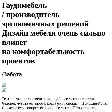
Гаудимебель
/
производитель
эргономичных решений
Дизайн мебели очень сильно
влияет
на комфортабельность
проектов
/
Забота
Театр начинается с вешалки, а рабочее место - со стула.
Человек чувствует заботу, когда ему говорят: "Присядьте". То
же самое ему говорит его рабочее место. Оно является