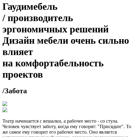
Гаудимебель
/
производитель
эргономичных решений
Дизайн мебели очень сильно
влияет
на комфортабельность
проектов
/
Забота
Театр начинается с вешалки, а рабочее место - со стула.
Человек чувствует заботу, когда ему говорят: "Присядьте". То
же самое ему говорит его рабочее место. Оно является