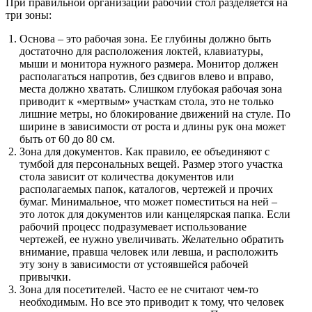
При правильной организации рабочий стол разделяется на
три зоны:
Основа – это рабочая зона. Ее глубины должно быть
достаточно для расположения локтей, клавиатуры,
мыши и монитора нужного размера. Монитор должен
располагаться напротив, без сдвигов влево и вправо,
места должно хватать. Слишком глубокая рабочая зона
приводит к «мертвым» участкам стола, это не только
лишние метры, но блокирование движений на стуле. По
ширине в зависимости от роста и длины рук она может
быть от 60 до 80 см.
Зона для документов. Как правило, ее объединяют с
тумбой для персональных вещей. Размер этого участка
стола зависит от количества документов или
располагаемых папок, каталогов, чертежей и прочих
бумаг. Минимальное, что может поместиться на ней –
это лоток для документов или канцелярская папка. Если
рабочий процесс подразумевает использование
чертежей, ее нужно увеличивать. Желательно обратить
внимание, правша человек или левша, и расположить
эту зону в зависимости от устоявшейся рабочей
привычки.
Зона для посетителей. Часто ее не считают чем-то
необходимым. Но все это приводит к тому, что человек