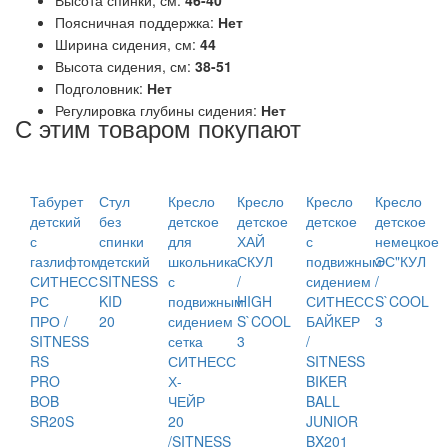
Поясничная поддержка:
Нет
Ширина сидения, см:
44
Высота сидения, см:
38-51
Подголовник:
Нет
Регулировка глубины сидения:
Нет
С этим товаром покупают
Табурет
Стул
Кресло
Кресло
Кресло
Кресло
детский
без
детское
детское
детское
детское
с
спинки
для
ХАЙ
с
немецкое
газлифтом
детский
школьника
СКУЛ
подвижным
ЭС"КУЛ
СИТНЕСС
SITNESS
с
/
сидением
/
РС
KID
подвижным
HIGH
СИТНЕСС
S`COOL
ПРО /
20
сидением
S`COOL
БАЙКЕР
3
SITNESS
сетка
3
/
RS
СИТНЕСС
SITNESS
PRO
Х-
BIKER
BOB
ЧЕЙР
BALL
SR20S
20
JUNIOR
/SITNESS
BX201