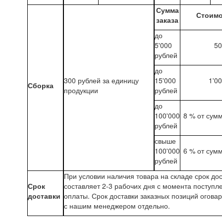
Сумма
Стоимо
заказа
до
5'000
50
рублей
до
300 рублей за единицу
15'000
1'0
Сборка
продукции
рублей
до
100'000
8 % от сум
рублей
свыше
100'000
6 % от сум
рублей
При условии наличия товара на складе срок до
Срок
составляет 2-3 рабочих дня с момента поступл
доставки
оплаты. Срок доставки заказных позиций огова
с нашим менеджером отдельно.