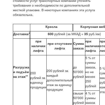
стоимости услуг транспортных компаний уточнять
требования о необходимости по дополнительной
жесткой упаковке. В некоторых компаниях эта услуга
обязательна.
Кресла
Корпусная ме
Доставка*
600
рублей (за МКАД +
35
руб./км)
при
при
пр
при отсутсвии
Сумма
наличии
наличии
от
лифта
заказа
лифта
лифта
ли
5 % от
суммы
Разгрузка
до
заказа,
5 %
200 рублей за
и подъём
50'000
но не
200
су
каждый
на этаж**
рублей
менее
рублей за
зак
дополнительный
250
единицу
руб
этаж за единицу
рублей
продукции
ка
продукции
эта
свыше
4 % от
50'000
суммы
рублей
заказа