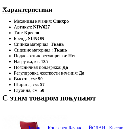
Характеристики
Механизм качания:
Синхро
Артикул:
NIW627
Тип:
Кресло
Бренд:
SUNON
Спинка материал:
Ткань
Сидение материал :
Ткань
Подлокотник регулировка:
Нет
Нагрузка, кг:
135
Поясничная поддержка:
Да
Регулировка жесткости качания:
Да
Высота, см:
90
Ширина, см:
57
Глубина, см:
50
С этим товаром покупают
Лаунж
Конференц-
Лаунж
ЙОЛАН
Кресло