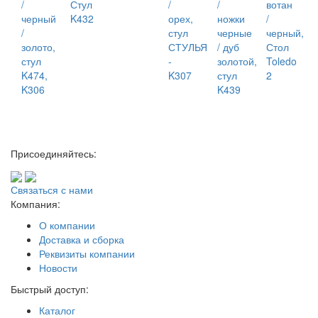
/
Стул
/
/
вотан
черный
K432
орех,
ножки
/
/
стул
черные
черный,
золото,
СТУЛЬЯ
/ дуб
Стол
стул
-
золотой,
Toledo
K474,
K307
стул
2
K306
K439
Присоединяйтесь:
Связаться с нами
Компания:
О компании
Доставка и сборка
Реквизиты компании
Новости
Быстрый доступ:
Каталог