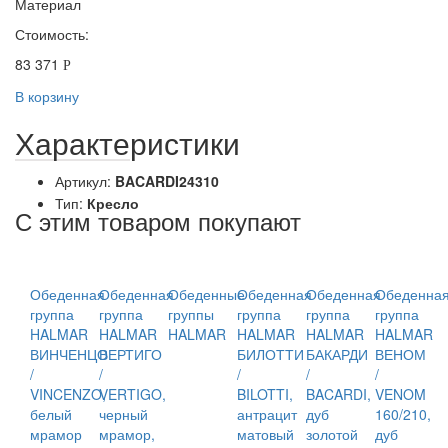
Материал
Стоимость:
83 371
Р
В корзину
Характеристики
Артикул:
BACARDI24310
Тип:
Кресло
С этим товаром покупают
Обеденная
Обеденная
Обеденные
Обеденная
Обеденная
Обеденна
группа
группа
группы
группа
группа
группа
HALMAR
HALMAR
HALMAR
HALMAR
HALMAR
HALMAR
ВИНЧЕНЦО
ВЕРТИГО
БИЛОТТИ
БАКАРДИ
ВЕНОМ
/
/
/
/
/
VINCENZO,
VERTIGO,
BILOTTI,
BACARDI,
VENOM
белый
черный
антрацит
дуб
160/210,
мрамор
мрамор,
матовый
золотой
дуб