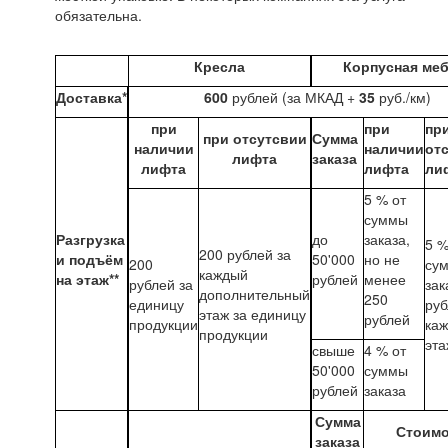
обязательна.
Кресла
Корпусная ме
Доставка*
600
рублей (за МКАД +
35
руб./км)
при
при
пр
при отсутсвии
Сумма
наличии
наличии
от
лифта
заказа
лифта
лифта
ли
5 % от
суммы
Разгрузка
до
заказа,
5 %
200 рублей за
и подъём
50'000
но не
200
су
каждый
на этаж**
рублей
менее
рублей за
зак
дополнительный
250
единицу
руб
этаж за единицу
рублей
продукции
ка
продукции
эта
свыше
4 % от
50'000
суммы
рублей
заказа
Сумма
Стоимо
заказа