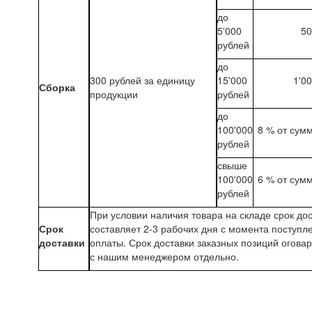
до
5'000
50
рублей
до
300 рублей за единицу
15'000
1'0
Сборка
продукции
рублей
до
100'000
8 % от сум
рублей
свыше
100'000
6 % от сум
рублей
При условии наличия товара на складе срок до
Срок
составляет 2-3 рабочих дня с момента поступл
доставки
оплаты. Срок доставки заказных позиций огова
с нашим менеджером отдельно.