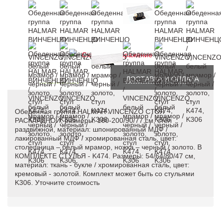
Скачать изображение
ОПИСАНИЕ
ДОСТАВКА И ОПЛАТА
Обеденная группа HALMAR VINCENZO СТОЛ
РАСКЛАДНОЙ, размеры: 160-200/90/77 см, стол
раздвижной, материал: шпонированный МДФ /
лакированный МДФ / хромированная сталь, цвет:
столешница – белый мрамор, ножка – черный / золото. В
КОМПЛЕКТЕ СТУЛЬЯ - K474. Размеры: 54/64/80/47 см,
материал: ткань - букле / хромированная сталь, цвет:
кремовый - золотой. Комплект может быть со стульями
K306. Уточните стоимость