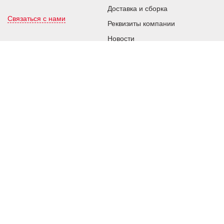
Доставка и сборка
Связаться с нами
Реквизиты компании
Новости
Быстрый доступ:
Покупателю:
Каталог
Акции
Готовые проекты
Бренды
Где купить
Полезная информация
Производство
Доставка, оплата и возврат
Партнерам:
Личный кабинет
Стать дилером