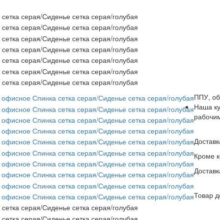
ППУ, об
Наша ку
рабочи
Доставк
Кроме к
Достав
Товар д