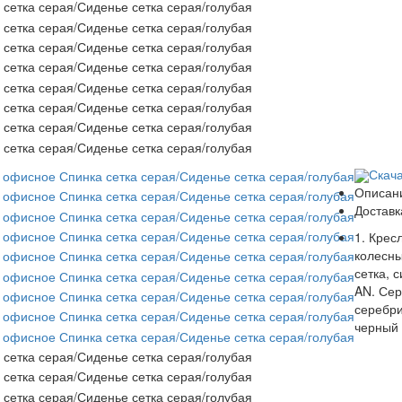
Скач
Описан
Доставк
1. Крес
колесны
сетка, 
AN. Сер
серебри
черный 