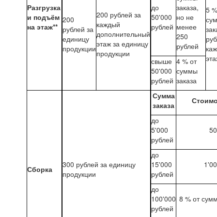
Разгрузка
до
заказа,
5 %
200 рублей за
и подъём
50'000
но не
200
су
каждый
на этаж**
рублей
менее
рублей за
зак
дополнительный
250
единицу
руб
этаж за единицу
рублей
продукции
ка
продукции
эта
свыше
4 % от
50'000
суммы
рублей
заказа
Сумма
Стоимо
заказа
до
5'000
50
рублей
до
300 рублей за единицу
15'000
1'0
Сборка
продукции
рублей
до
100'000
8 % от сум
рублей