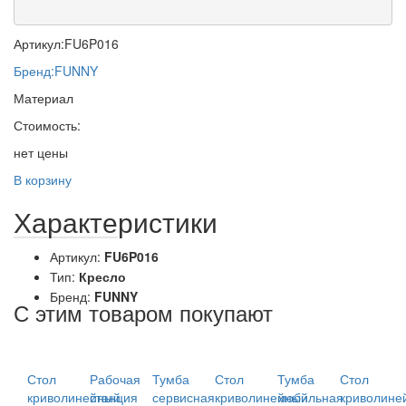
Артикул:
FU6P016
Бренд:
FUNNY
Материал
Стоимость:
нет цены
В корзину
Характеристики
Артикул:
FU6P016
Тип:
Кресло
Бренд:
FUNNY
С этим товаром покупают
Стол
Рабочая
Тумба
Стол
Тумба
Стол
криволинейный
станция
сервисная
криволинейный
мобильная
криволине