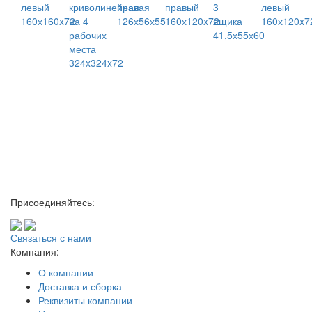
левый
криволинейная
правая
правый
3
левый
160х160x72
на 4
126х56х55
160х120x72
ящика
160х120x7
рабочих
41,5х55х60
места
324x324x72
Присоединяйтесь:
Связаться с нами
Компания:
О компании
Доставка и сборка
Реквизиты компании