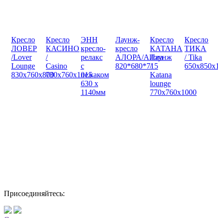
Кресло
Кресло
ЭНН
Лаунж-
Кресло
Кресло
ЛОВЕР
КАСИНО
кресло-
кресло
КАТАНА
ТИКА
/Lover
/
релакс
АЛОРА/Allora
Лаунж
/ Tika
Lounge
Casino
с
820*680*715
/
650x850x
830x760x800
730x760x1015
лежаком
Katana
630 х
lounge
1140мм
770x760x1000
Присоединяйтесь: