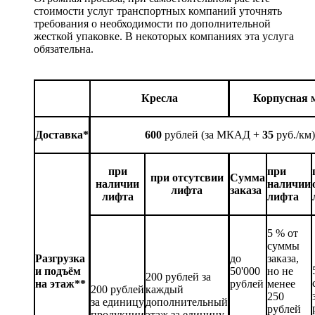
стоимости услуг транспортных компаний уточнять
требования о необходимости по дополнительной
жесткой упаковке. В некоторых компаниях эта услуга
обязательна.
Кресла
Корпусная 
Доставка*
600
рублей (за МКАД +
35
руб./км)
при
при
при отсутсвии
Сумма
наличии
наличии
лифта
заказа
лифта
лифта
5 % от
суммы
Разгрузка
до
заказа,
и подъём
50'000
но не
200 рублей за
на этаж**
рублей
менее
200 рублей
каждый
250
за единицу
дополнительный
рублей
продукции
этаж за единицу