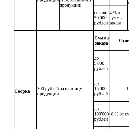
продукции
свыше
4 % от
50'000
суммы
рублей
заказа
Сумма
Сто
заказа
до
5'000
рублей
до
300 рублей за единицу
15'000
1
Сборка
продукции
рублей
до
100'000
8 % от с
рублей