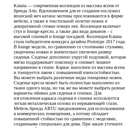
Katana — современная коллекция из массива ясеня от
бренда Artu. Вдохновением для ее создания послужил
японский меч катана: мотивы прослеживаются в форме
мебели, а также в текстильной оплетке ножек и
декоративной стежке поверх нее. Коллекция включает
стул и lounge-кресло, а также два вида диванов – с
высокой спинкой и lounge посадкой. Коллекция Katana
стала победителем конкурса дизайна Prototype 2017 года.
В lounge модели, по сравнению со столовыми стульями,
укорочены ножки и значительно увеличен размер
сиденья. Сиденье дополнено упругой подушкой, которая
мягко поддерживает поясницу и снимает лишнее
напряжение в спине. Каркас выполнен из массива ясеня
и тонируется лаком с повышенной износостойкостью.
Вы можете выбрать различные виды тонировки ножек.
Сиденье кресла может быть полностью выполнено из
ткани одного вида, но так же вы можете выбрать разные
варианты обивки для сиденья и спинки. Для
изготовления каркаса сиденья и спинки используется
легкая металлическая основа из нержавеющей стали.
Мебель бренда ARTU предназначена для использования
в коммерческих помещениях, а потому обладает
повышенной стойкостью по сравнению с моделями,
созданными специально для дома. При заказе уточните