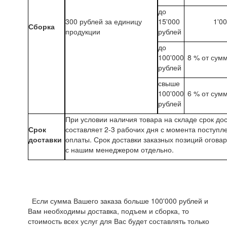
до
300 рублей за единицу
15'000
1'0
Сборка
продукции
рублей
до
100'000
8 % от сум
рублей
свыше
100'000
6 % от сум
рублей
При условии наличия товара на складе срок до
Срок
составляет 2-3 рабочих дня с момента поступл
доставки
оплаты. Срок доставки заказных позиций огова
с нашим менеджером отдельно.
Если сумма Вашего заказа больше 100'000 рублей и
Вам необходимы доставка, подъем и сборка, то
стоимость всех услуг для Вас будет составлять только