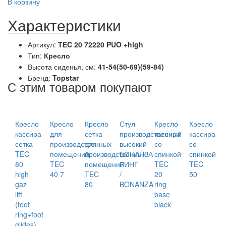
В корзину
Характеристики
Артикул:
TEC 20 72220 PUO +high
Тип:
Кресло
Высота сиденья, см:
41-54(50-69)(59-84)
Бренд:
Topstar
С этим товаром покупают
Кресло
Кресло
Кресло
Стул
Кресло
Кресло
кассира
для
сетка
производственный
кассира
кассира
сетка
производственных
для
высокий
со
со
TEC
помещений
производственных
БОНАНЗА
спинкой
спинкой
80
TEC
помещений
РИНГ
TEC
TEC
high
40 7
TEC
/
20
50
gaz
80
BONANZA
ring
lift
base
(foot
black
ring+foot
glides)