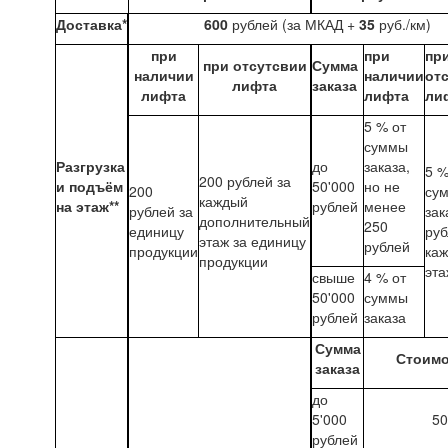
Доставка*
600
рублей (за МКАД +
35
руб./км)
при
при
пр
при отсутсвии
Сумма
наличии
наличии
от
лифта
заказа
лифта
лифта
ли
5 % от
суммы
Разгрузка
до
заказа,
5 %
200 рублей за
и подъём
50'000
но не
200
су
каждый
на этаж**
рублей
менее
рублей за
зак
дополнительный
250
единицу
руб
этаж за единицу
рублей
продукции
ка
продукции
эта
свыше
4 % от
50'000
суммы
рублей
заказа
Сумма
Стоимо
заказа
до
5'000
50
рублей