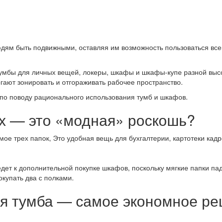
юдям быть подвижными, оставляя им возможность пользоваться вс
умбы для личных вещей, локеры, шкафы и шкафы-купе разной высот
огают зонировать и отгораживать рабочее пространство.
по поводу рационального использования тумб и шкафов.
х — это «модная» роскошь?
е трех папок, Это удобная вещь для бухгалтерии, картотеки кадр
дет к дополнительной покупке шкафов, поскольку мягкие папки па
купать два с полками.
ая тумба — самое экономное р