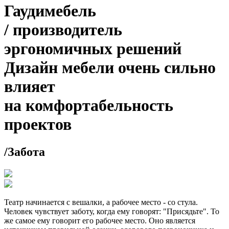
Гаудимебель
/
производитель
эргономичных решений
Дизайн мебели очень сильно
влияет
на комфортабельность
проектов
/
Забота
Театр начинается с вешалки, а рабочее место - со стула.
Человек чувствует заботу, когда ему говорят: "Присядьте". То
же самое ему говорит его рабочее место. Оно является