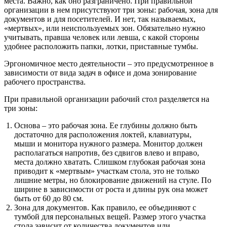
места. Важно, как оно разграничено. При правильной
организации в нем присутствуют три зоны: рабочая, зона для
документов и для посетителей. И нет, так называемых,
«мертвых», или неиспользуемых зон. Обязательно нужно
учитывать, правша человек или левша, с какой стороны
удобнее расположить папки, лотки, приставные тумбы.
Эргономичное место деятельности – это предусмотренное в
зависимости от вида задач в офисе и дома зонирование
рабочего пространства.
При правильной организации рабочий стол разделяется на
три зоны:
Основа – это рабочая зона. Ее глубины должно быть
достаточно для расположения локтей, клавиатуры,
мыши и монитора нужного размера. Монитор должен
располагаться напротив, без сдвигов влево и вправо,
места должно хватать. Слишком глубокая рабочая зона
приводит к «мертвым» участкам стола, это не только
лишние метры, но блокирование движений на стуле. По
ширине в зависимости от роста и длины рук она может
быть от 60 до 80 см.
Зона для документов. Как правило, ее объединяют с
тумбой для персональных вещей. Размер этого участка
стола зависит от количества документов или