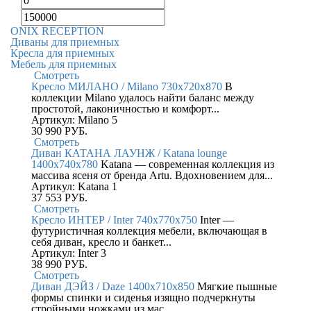
ONIX RECEPTION
Диваны для приемных
Кресла для приемных
Мебель для приемных
Смотреть
Кресло МИЛАНО / Milano 730x720x870
В
коллекции Milano удалось найти баланс между
простотой, лаконичностью и комфорт...
Артикул: Milano 5
30 990
РУБ.
Смотреть
Диван КАТАНА ЛАУНЖ / Katana lounge
1400x740x780
Katana — современная коллекция из
массива ясеня от бренда Artu. Вдохновением для...
Артикул: Katana 1
37 553
РУБ.
Смотреть
Кресло ИНТЕР / Inter 740x770x750
Inter —
футуристичная коллекция мебели, включающая в
себя диван, кресло и банкет...
Артикул: Inter 3
38 990
РУБ.
Смотреть
Диван ДЭЙЗ / Daze 1400x710x850
Мягкие пышные
формы спинки и сиденья изящно подчеркнуты
стройными ножками из мас...