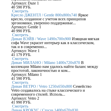
Артикул: Daze 1
40 590
РУБ.
Смотреть
Кресло ДЖЕНТЛ / Gentle 800x800x740
Яркое
кресло, созданное с учетом всех принципов
эргономики, уверенно поддерживае...
Артикул: Gentle 1
40 990
РУБ.
Смотреть
Диван ВЭЙВ / Wave 1490x700x900
Изящная мягкая
софа Wave украсит интерьер как в классическом,
так и в современно...
Артикул: Wave 1
41 179
РУБ.
Смотреть
Диван МИЛАНО / Milano 1400x720x870
В
коллекции Milano нам удалось найти баланс между
простотой, лаконичностью и ком...
Артикул: Milano 1
41 590
РУБ.
Смотреть
Диван ВЕТРО / Vetro 1250x650x800
Семейство
Vetro создавалось на стыке классического и
современного стилей. Исполь...
Артикул: Vetro 2
41 990
РУБ.
Смотреть
Диван КРОКУС / Crocus 1400x670x830