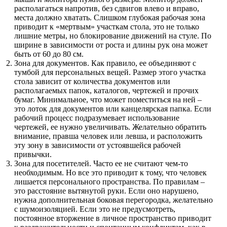
располагаться напротив, без сдвигов влево и вправо,
места должно хватать. Слишком глубокая рабочая зона
приводит к «мертвым» участкам стола, это не только
лишние метры, но блокирование движений на стуле. По
ширине в зависимости от роста и длины рук она может
быть от 60 до 80 см.
Зона для документов. Как правило, ее объединяют с
тумбой для персональных вещей. Размер этого участка
стола зависит от количества документов или
располагаемых папок, каталогов, чертежей и прочих
бумаг. Минимальное, что может поместиться на ней –
это лоток для документов или канцелярская папка. Если
рабочий процесс подразумевает использование
чертежей, ее нужно увеличивать. Желательно обратить
внимание, правша человек или левша, и расположить
эту зону в зависимости от устоявшейся рабочей
привычки.
Зона для посетителей. Часто ее не считают чем-то
необходимым. Но все это приводит к тому, что человек
лишается персонального пространства. По правилам –
это расстояние вытянутой руки. Если оно нарушено,
нужна дополнительная боковая перегородка, желательно
с шумоизоляцией. Если это не предусмотреть,
постоянное вторжение в личное пространство приводит