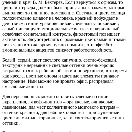
ученый и врач В. М. Бехтерев. Если вернуться к офисам, то
цвета интерьера должны быть привязаны к задачам, которые
выполняет то или иное помещение. Светлые и цвета солнца
положительно влияют на человека, красный побуждает к
действиям, синий уравновешивает, зеленый успокаивает,
серый нивелирует эмоциональные всплески, коричневый
ослабляет сознательный контроль, фиолетовый повышает
активность. Злоупотреблять огромными цветовыми пятнами
нельзя, но в то же время нужно помнить, что офис без
эмоциональных акцентов снижает работоспособность.
Белый, серый, цвет светлого капучино, светло-бежевый,
текстурные деревянные светлые оттенки очень хорошо
встраиваются как рабочие области и поверхности, в то время
как кресла, цветные опоры и цветные элементы придают
настроение. Ими можно зонировать офис, распределяя
смысловые акценты.
Для переговорных можно оставить зеленые и синие
вкрапления, ля кофе-поинтов – оранжевые, оливковые,
лавандовые, для мест коллективного мозгового штурма –
оттенки красного, для рабочих областей – приглушенные
цвета: дымчатые, горчичные, хаки, светло-коричневые и пр.
оттенки.