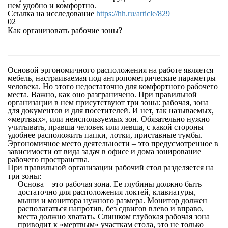
нем удобно и комфортно.
Ссылка на исследование
https://hh.ru/article/829
02
Как организовать рабочие зоны?
Основой эргономичного расположения на работе является
мебель, настраиваемая под антропометрические параметры
человека. Но этого недостаточно для комфортного рабочего
места. Важно, как оно разграничено. При правильной
организации в нем присутствуют три зоны: рабочая, зона
для документов и для посетителей. И нет, так называемых,
«мертвых», или неиспользуемых зон. Обязательно нужно
учитывать, правша человек или левша, с какой стороны
удобнее расположить папки, лотки, приставные тумбы.
Эргономичное место деятельности – это предусмотренное в
зависимости от вида задач в офисе и дома зонирование
рабочего пространства.
При правильной организации рабочий стол разделяется на
три зоны:
Основа – это рабочая зона. Ее глубины должно быть
достаточно для расположения локтей, клавиатуры,
мыши и монитора нужного размера. Монитор должен
располагаться напротив, без сдвигов влево и вправо,
места должно хватать. Слишком глубокая рабочая зона
приводит к «мертвым» участкам стола, это не только