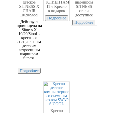
детское
КЛИЕНТАМ
шарниром
SITNESS X
11-е Кресло
SITNESS
CHAIR
в подарок
стали
10/20/Stool
доступнее
Подробнее
Действует
Подробнее
промо-цена на
Sitness X
10/20/Stool -
кресла со
специальным
детским
встроенным
шарниром
Sitness.
Подробнее
Кресло