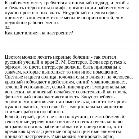
К рабочему месту требуется автономный подход, и, чтобы
избежать стереотипы и мифы организации рабочего места,
нужно просто о них знать. Неудобный в целом офис
принесет в конечном итоге меньше неприятностей, чем
неудобное рабочее место.
04
Как цвет влияет на настроение?
Цветом можно лечить нервные болезни - так считал
русский ученый и врач В. М. Бехтерев. Если вернуться к
офисам, то цвета интерьера должны быть привязаны к
задачам, которые выполняет то или иное помещение.
Светлые и цвета солнца положительно влияют на человека,
красный побуждает к действиям, синий уравновешивает,
зеленый успокаивает, серый нивелирует эмоциональные
всплески, коричневый ослабляет сознательный контроль,
фиолетовый повышает активность. Злоупотреблять
огромными цветовыми пятнами нельзя, но в то же время
нужно помнить, что офис без эмоциональных акцентов
снижает работоспособность.
Белый, серый, цвет светлого капучино, светло-бежевый,
текстурные деревянные светлые оттенки очень хорошо
встраиваются как рабочие области и поверхности, в то
время как кресла, цветные опоры и цветные элементы
придают настроение. Ими можно зонировать офис,