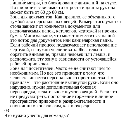
лишние метры, но блокирование движений на стуле.
По ширине в зависимости от роста и длины рук она
может быть от 60 до 80 см.
Зона для документов. Как правило, ее объединяют с
тумбой для персональных вещей. Размер этого участка
стола зависит от количества документов или
располагаемых папок, каталогов, чертежей и прочих
бумаг. Минимальное, что может поместиться на ней –
это лоток для документов или канцелярская папка.
Если рабочий процесс подразумевает использование
чертежей, ее нужно увеличивать. Желательно
обратить внимание, правша человек или левша, и
расположить эту зону в зависимости от устоявшейся
рабочей привычки.
Зона для посетителей. Часто ее не считают чем-то
необходимым. Но все это приводит к тому, что
человек лишается персонального пространства. По
правилам – это расстояние вытянутой руки. Если оно
нарушено, нужна дополнительная боковая
перегородка, желательно с шумоизоляцией. Если это
не предусмотреть, постоянное вторжение в личное
пространство приводит к раздражительности и
спонтанным конфликтам, как в очереди.
03
Что нужно учесть для команды?