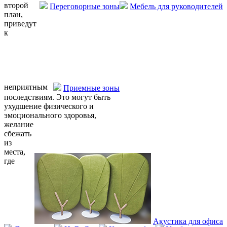
второй
Переговорные зоны
Мебель для руководителей
план,
приведут
к
неприятным
Приемные зоны
последствиям. Это могут быть
ухудшение физического и
эмоционального здоровья,
желание
сбежать
из
места,
где
Акустика для офиса