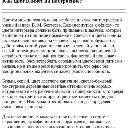
Как цвет влияет на настроение?
Цветом можно лечить нервные болезни - так считал русский
ученый и врач В. М. Бехтерев. Если вернуться к офисам, то
цвета интерьера должны быть привязаны к задачам, которые
выполняет то или иное помещение. Светлые и цвета солнца
положительно влияют на человека, красный побуждает к
действиям, синий уравновешивает, зеленый успокаивает,
серый нивелирует эмоциональные всплески, коричневый
ослабляет сознательный контроль, фиолетовый повышает
активность. Злоупотреблять огромными цветовыми пятнами
нельзя, но в то же время нужно помнить, что офис без
эмоциональных акцентов снижает работоспособность.
Белый, серый, цвет светлого капучино, светло-бежевый,
текстурные деревянные светлые оттенки очень хорошо
встраиваются как рабочие области и поверхности, в то время
как кресла, цветные опоры и цветные элементы придают
настроение. Ими можно зонировать офис, распределяя
смысловые акценты.
Для переговорных можно оставить зеленые и синие
вкрапления, ля кофе-поинтов – оранжевые, оливковые,
лавандовые, для мест коллективного мозгового штурма –