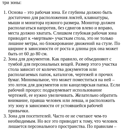
три зоны:
Основа – это рабочая зона. Ее глубины должно быть
достаточно для расположения локтей, клавиатуры,
мыши и монитора нужного размера. Монитор должен
располагаться напротив, без сдвигов влево и вправо,
места должно хватать. Слишком глубокая рабочая зона
приводит к «мертвым» участкам стола, это не только
лишние метры, но блокирование движений на стуле. По
ширине в зависимости от роста и длины рук она может
быть от 60 до 80 см.
Зона для документов. Как правило, ее объединяют с
тумбой для персональных вещей. Размер этого участка
стола зависит от количества документов или
располагаемых папок, каталогов, чертежей и прочих
бумаг. Минимальное, что может поместиться на ней –
это лоток для документов или канцелярская папка. Если
рабочий процесс подразумевает использование
чертежей, ее нужно увеличивать. Желательно обратить
внимание, правша человек или левша, и расположить
эту зону в зависимости от устоявшейся рабочей
привычки.
Зона для посетителей. Часто ее не считают чем-то
необходимым. Но все это приводит к тому, что человек
лишается персонального пространства. По правилам –