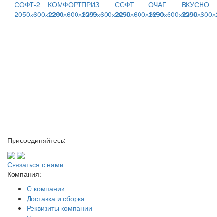
СОФТ-2
КОМФОРТ
ПРИЗ
СОФТ
ОЧАГ
ВКУСНО
2050х600х2290
1200х600х2290
1005х600х2290
2050х600х2290
1650х600х2290
3000х600х
Присоединяйтесь:
Связаться с нами
Компания:
О компании
Доставка и сборка
Реквизиты компании