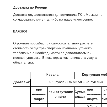
Доставка по России
Доставка осуществляется до терминала ТК г. Москвы по
согласованию клиента, либо на наше усмотрение.
ВАЖНО!
Огромная просьба, при самостоятельном расчете
стоимости услуг транспортных компаний уточнять
требования о необходимости по дополнительной
жесткой упаковке. В некоторых компаниях эта услуга
обязательна.
Кресла
Корпусная ме
Доставка*
600
рублей (за МКАД +
35
руб./км)
при
при
пр
при отсутсвии
Сумма
наличии
наличии
от
лифта
заказа
лифта
лифта
ли
5 % от