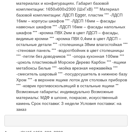
материалах и конфигурациях. Габарит базовой
комплектации: 1650х600х2300 (ШхГхВ) *** Материал
базовой комплектации: ЛДСП Egger, пластик *** -ЛДСП
16мм – корпусы шкафов *** -ЛДСП 16мм – фасады
навесных шкафов *** -ЛДСП 16мм – фасады напольных
шкафов *** -кромка ПВХ 2мм в цвет ЛДСП – фасады,
видимые кромки *** -кромка ПВХ 0,4мм в цвет ЛДСП –
остальные детали *** -столешница 38мм влагостойкая ***
-стеновая панель *** -водоотбойник в цвет столешницы
*** -петли без доводчиков *** -опора кухонная 100мм ***
-цоколь пластиковый Морское Дерево Карбон *** -ящики
метабоксы Белые *** -мойка врезная нержавейка ***
-смеситель шаровый *** -посудосушитель в нижнюю базу
Хром *** -в верхнем ящике лоток для столовых приборов
*** -коврик противоскользящий в остальные ящики **
Возможные габариты: индивидуально Возможные
материалы: МДФ в шпоне, покраске, искусственный
камень Срок поставки: 3 недели Условия поставки: на
заказ