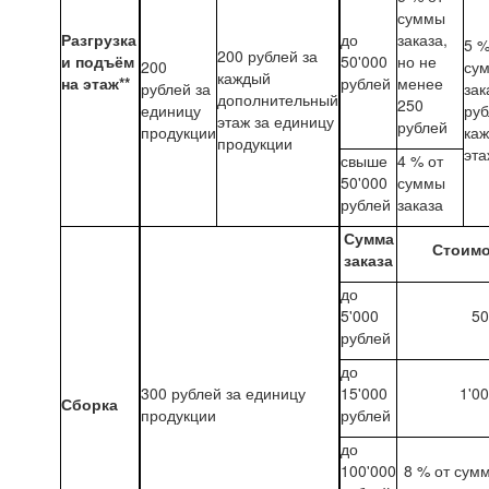
суммы
Разгрузка
до
заказа,
5 %
200 рублей за
и подъём
50'000
но не
200
су
каждый
на этаж**
рублей
менее
рублей за
зак
дополнительный
250
единицу
руб
этаж за единицу
рублей
продукции
ка
продукции
эта
свыше
4 % от
50'000
суммы
рублей
заказа
Сумма
Стоимо
заказа
до
5'000
50
рублей
до
300 рублей за единицу
15'000
1'0
Сборка
продукции
рублей
до
100'000
8 % от сум