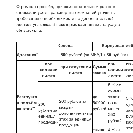
Огромная просьба, при самостоятельном расчете
стоимости услуг транспортных компаний уточнять
требования о необходимости по дополнительной
жесткой упаковке. В некоторых компаниях эта услуга
обязательна.
Кресла
Корпусная ме
Доставка*
600
рублей (за МКАД +
35
руб./км)
при
при
пр
при отсутсвии
Сумма
наличии
наличии
от
лифта
заказа
лифта
лифта
ли
5 % от
суммы
Разгрузка
до
заказа,
5 %
200 рублей за
и подъём
50'000
но не
200
су
каждый
на этаж**
рублей
менее
рублей за
зак
дополнительный
250
единицу
руб
этаж за единицу
рублей
продукции
ка
продукции
эта
свыше
4 % от