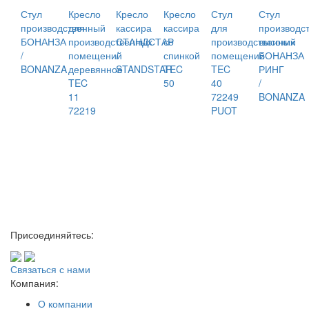
Стул
Кресло
Кресло
Кресло
Стул
Стул
производственный
для
кассира
кассира
для
производс
БОНАНЗА
производственных
СТАНДСТАР
со
производственных
высокий
/
помещений
/
спинкой
помещений
БОНАНЗА
BONANZA
деревянное
STANDSTAR
TEC
TEC
РИНГ
TEC
50
40
/
11
72249
BONANZA
72219
PUOT
Присоединяйтесь:
Связаться с нами
Компания:
О компании