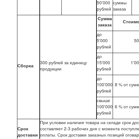
50'000
суммы
рублей
заказа
Сумма
Стоимо
заказа
до
5'000
50
рублей
до
300 рублей за единицу
15'000
1'0
Сборка
продукции
рублей
до
100'000
8 % от сум
рублей
свыше
100'000
6 % от сум
рублей
При условии наличия товара на складе срок до
Срок
составляет 2-3 рабочих дня с момента поступл
доставки
оплаты. Срок доставки заказных позиций огова