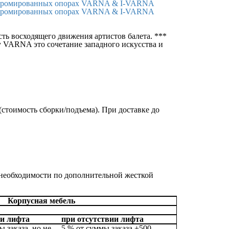
ть восходящего движения артистов балета. ***
у VARNA это сочетание западного искусства и
(стоимость сборки/подъема). При доставке до
 необходимости по дополнительной жесткой
Корпусная мебель
и лифта
при отсутствии лифта
ы заказа, но не
5 % от суммы заказа +500