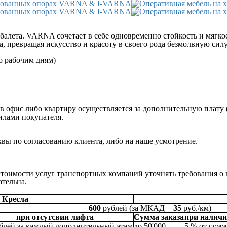
балета. VARNA сочетает в себе одновременно стойкость и мягкос
, превращая искусство и красоту в своего рода безмолвную сил
по рабочим дням)
в офис либо квартиру осуществляется за дополнительную плату 
илами покупателя.
квы по согласованию клиента, либо на наше усмотрение.
 стоимости услуг транспортных компаний уточнять требования о
ательна.
Кресла
600
рублей (за МКАД +
35
руб./км)
при отсутсвии лифта
Сумма заказа
при наличи
ублей за каждый дополнительный этаж
до 50'000
5 % от сумм