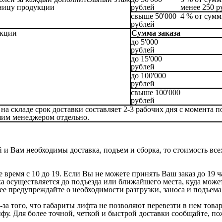
иницу продукции
рублей
менее 250 р
свыше 50'000
4 % от сумм
рублей
укции
Сумма заказа
до 5'000
рублей
до 15'000
рублей
до 100'000
рублей
свыше 100'000
рублей
на складе срок доставки составляет 2-3 рабочих дня с момента 
шим менеджером отдельно.
и Вам необходимы доставка, подъем и сборка, то стоимость всех 
е время с 10 до 19. Если Вы не можете принять Ваш заказ до 19 
ка осуществляется до подъезда или ближайшего места, куда може
нее предупреждайте о необходимости разгрузки, заноса и подъема
за того, что габариты лифта не позволяют перевезти в нем това
ифу. Для более точной, четкой и быстрой доставки сообщайте,