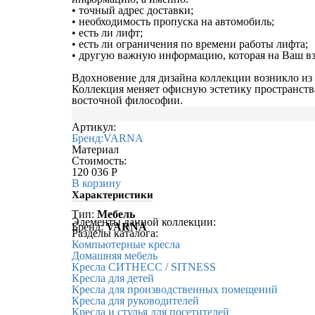
• точный адрес доставки;
• необходимость пропуска на автомобиль;
• есть ли лифт;
• есть ли ограничения по времени работы лифта;
• другую важную информацию, которая на Ваш взг
Вдохновение для дизайна коллекции возникло из 
Коллекция меняет офисную эстетику пространства
восточной философии.
Артикул:
Бренд:
VARNA
Материал
Стоимость:
120 036
Р
В корзину
Характеристики
Тип:
Мебель
Элементы данной коллекции:
Бренд:
VARNA
Разделы каталога:
Компьютерные кресла
Домашняя мебель
Кресла СИТНЕСС / SITNESS
Кресла для детей
Кресла для производственных помещений
Кресла для руководителей
Кресла и стулья для посетителей