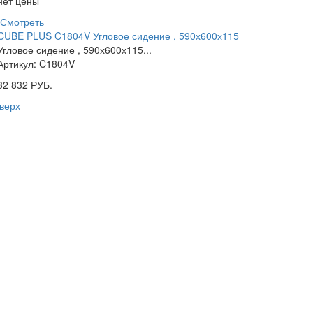
нет цены
Смотреть
CUBE PLUS C1804V Угловое сидение , 590х600х115
Угловое сидение , 590х600х115...
Артикул: C1804V
32 832
РУБ.
верх