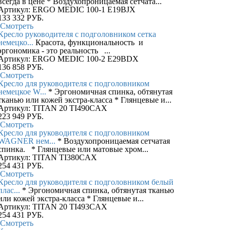
всегда в цене * Воздухопроницаемая сетчата...
Артикул: ERGO MEDIC 100-1 E19BJX
133 332
РУБ.
Смотреть
Кресло руководителя с подголовником сетка
немецко...
Красота, функциональность и
эргономика - это реальность ...
Артикул: ERGO MEDIC 100-2 E29BDX
136 858
РУБ.
Смотреть
Кресло для руководителя с подголовником
немецкое W...
* Эргономичная спинка, обтянутая
тканью или кожей экстра-класса * Глянцевые и...
Артикул: TITAN 20 TI490CAX
223 949
РУБ.
Смотреть
Кресло для руководителя с подголовником
WAGNER нем...
* Воздухопроницаемая сетчатая
спинка. * Глянцевые или матовые хром...
Артикул: TITAN TI380CAX
254 431
РУБ.
Смотреть
Кресло для руководителя с подголовником белый
плас...
* Эргономичная спинка, обтянутая тканью
или кожей экстра-класса * Глянцевые и...
Артикул: TITAN 20 TI493CAX
254 431
РУБ.
Смотреть