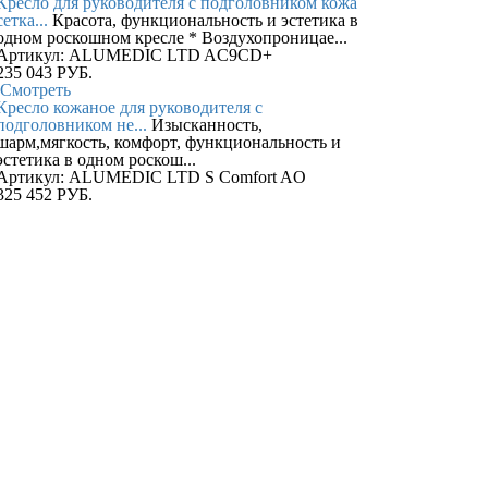
Кресло для руководителя c подголовником кожа
сетка...
Красота, функциональность и эстетика в
одном роскошном кресле * Воздухопроницае...
Артикул: ALUMEDIC LTD AC9CD+
235 043
РУБ.
Смотреть
Кресло кожаное для руководителя c
подголовником не...
Изысканность,
шарм,мягкость, комфорт, функциональность и
эстетика в одном роскош...
Артикул: ALUMEDIC LTD S Comfort AO
325 452
РУБ.