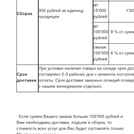
до
300 рублей за единицу
15'000
1'0
Сборка
продукции
рублей
до
100'000
8 % от сум
рублей
свыше
100'000
6 % от сум
рублей
При условии наличия товара на складе срок до
Срок
составляет 2-3 рабочих дня с момента поступл
доставки
оплаты. Срок доставки заказных позиций огова
с нашим менеджером отдельно.
Если сумма Вашего заказа больше 100'000 рублей и
Вам необходимы доставка, подъем и сборка, то
стоимость всех услуг для Вас будет составлять только
8% от суммы заказа.