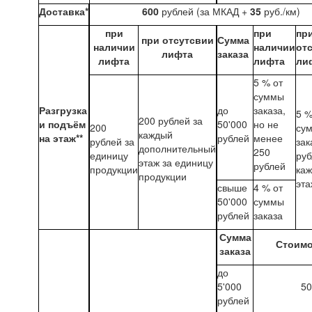
Доставка*
600
рублей (за МКАД +
35
руб./км)
при
при
пр
при отсутсвии
Сумма
наличии
наличии
от
лифта
заказа
лифта
лифта
ли
5 % от
суммы
Разгрузка
до
заказа,
5 %
200 рублей за
и подъём
50'000
но не
200
су
каждый
на этаж**
рублей
менее
рублей за
зак
дополнительный
250
единицу
руб
этаж за единицу
рублей
продукции
ка
продукции
эта
свыше
4 % от
50'000
суммы
рублей
заказа
Сумма
Стоимо
заказа
до
5'000
50
рублей