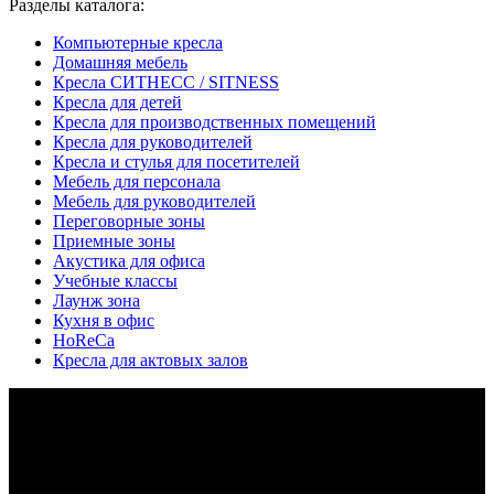
Разделы каталога:
Компьютерные кресла
Домашняя мебель
Кресла СИТНЕСС / SITNESS
Кресла для детей
Кресла для производственных помещений
Кресла для руководителей
Кресла и стулья для посетителей
Мебель для персонала
Мебель для руководителей
Переговорные зоны
Приемные зоны
Акустика для офиса
Учебные классы
Лаунж зона
Кухня в офис
HoReCa
Кресла для актовых залов